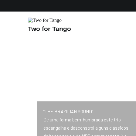
Two for Tango
DUO OU TRIO PAGU
“THE BRAZILIAN SOUND”
De uma forma bem-humorada este trio
escangalha e desconstrói alguns clássicos