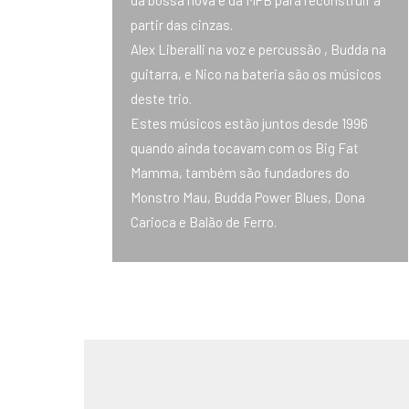
da bossa nova e da MPB para reconstruir a
partir das cinzas
.
Alex Liberalli na voz e percussão , Budda na
guitarra, e Nico na bateria são os músicos
deste trio.
Estes músicos estão juntos desde 1996
quando ainda tocavam com os Big Fat
Mamma, também são fundadores do
Monstro Mau, Budda Power Blues, Dona
Carioca e Balão de Ferro.