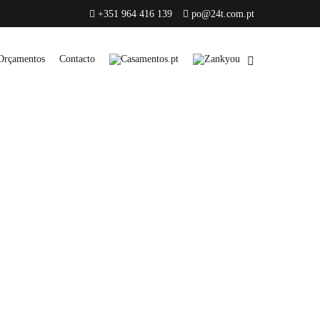
+351 964 416 139
po@24t.com.pt
Orçamentos
Contacto