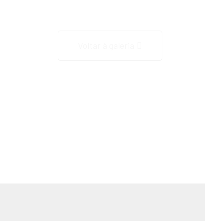
Gostou do que viu?
Voltar à galeria